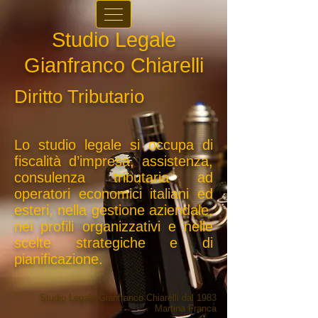
Studio Legale
Gianfranco Chiarelli
Diritto Tributario
Lo studio legale si occupa di
fiscalità d’impresa, assistenza,
consulenza tributaria ad
operatori economici italiani ed
esteri, nella gestione aziendale,
nei profili organizzativi e nelle
scelte strategiche e di
pianificazione.
Studio Legale Gianfranco Chiarelli dal 1983
Martina Franc
a