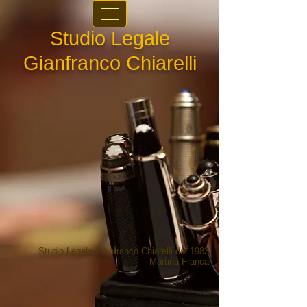
Studio Legale
Gianfranco Chiarelli
Studio Legale Gianfranco Chiarelli dal 1983
Martina Franc
a