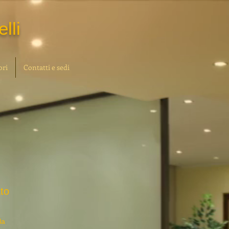
lli
ori
Contatti e sedi
to
la