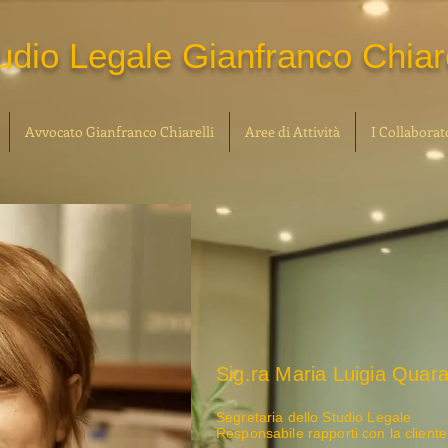
udio Legale Gianfranco Chiare
Avvocato Gianfranco Chiarelli
Aree di Attività
I Collaborat
Sig.ra Maria Luigia Quara
Segretaria dello Studio Legale
Responsabile rapporti con la cliente